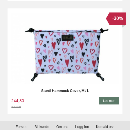
-30%
Sturdi Hammock Cover, M / L
244,30
Les mer
349,00
Rabatt
Forside
Bli kunde
Om oss
Logg inn
Kontakt oss