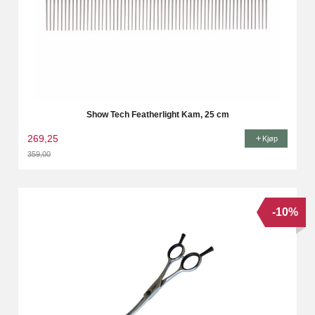
Show Tech Featherlight Kam, 25 cm
269,25
Kjøp
359,00
Rabatt
-10%