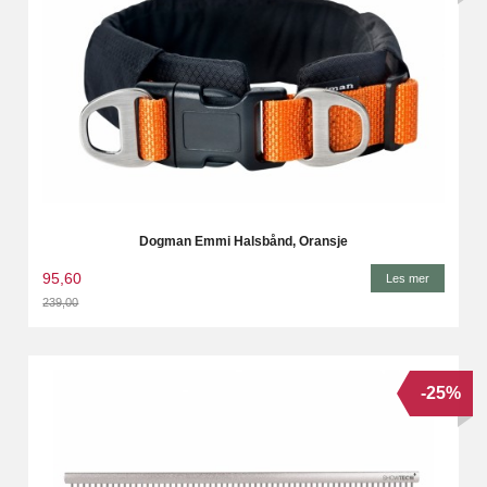
Dogman Emmi Halsbånd, Oransje
95,60
Les mer
239,00
Rabatt
-25%