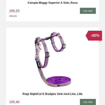
Catspia Moggy Superior A Sele, Rosa
299,25
Les mer
399,00
Rabatt
-40%
Rogz NightCat E-Budgies Sele med Line, Lilla
155,40
Les mer