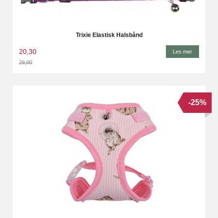
Trixie Elastisk Halsbånd
20,30
Les mer
29,00
Rabatt
-25%