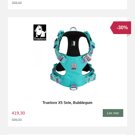
259,00
Rabatt
-30%
Truelove X5 Sele, Bubblegum
419,30
Les mer
599,00
Rabatt