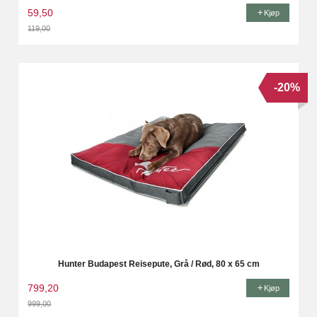
59,50
Kjøp
119,00
Rabatt
-20%
Hunter Budapest Reisepute, Grå / Rød, 80 x 65 cm
799,20
Kjøp
999,00
Rabatt