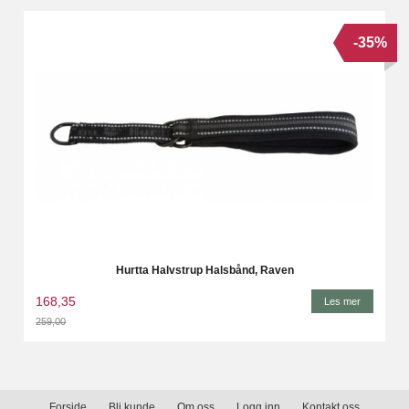
-35%
Hurtta Halvstrup Halsbånd, Raven
168,35
Les mer
259,00
Rabatt
Forside
Bli kunde
Om oss
Logg inn
Kontakt oss