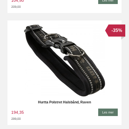
104,50
Les mer
209,00
Rabatt
-35%
Hurtta Polstret Halsbånd, Raven
194,35
Les mer
299,00
Rabatt