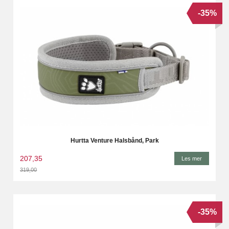
-35%
Hurtta Venture Halsbånd, Park
207,35
Les mer
319,00
Rabatt
-35%