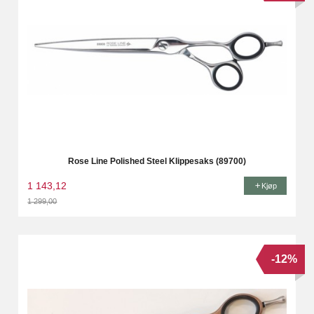
Rose Line Polished Steel Klippesaks (89700)
1 143,12
Kjøp
1 299,00
Rabatt
-12%