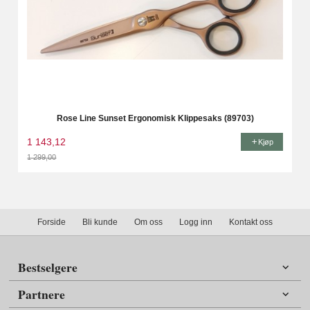
Rose Line Sunset Ergonomisk Klippesaks (89703)
1 143,12
Kjøp
1 299,00
Rabatt
Forside
Bli kunde
Om oss
Logg inn
Kontakt oss
Bestselgere
Partnere