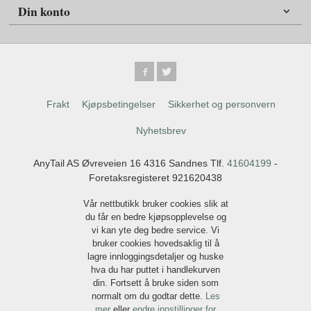
Din konto
Frakt
Kjøpsbetingelser
Sikkerhet og personvern
Nyhetsbrev
AnyTail AS Øvreveien 16 4316 Sandnes Tlf.
41604199
-
Foretaksregisteret 921620438
Vår nettbutikk bruker cookies slik at
du får en bedre kjøpsopplevelse og
vi kan yte deg bedre service. Vi
bruker cookies hovedsaklig til å
lagre innloggingsdetaljer og huske
hva du har puttet i handlekurven
din. Fortsett å bruke siden som
normalt om du godtar dette.
Les
mer
eller
endre innstillinger for