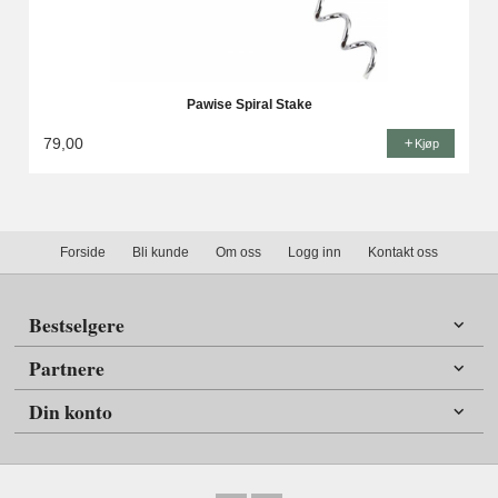
Pawise Spiral Stake
79,00
Kjøp
Forside
Bli kunde
Om oss
Logg inn
Kontakt oss
Bestselgere
Partnere
Din konto