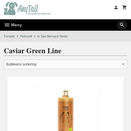
Gå
til
innholdet
Meny
Forside
Pelsstell
Iv San Bernard Serier
Caviar Green Line