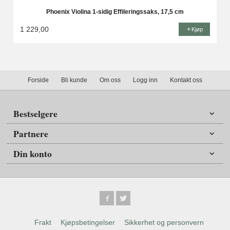
Phoenix Violina 1-sidig Effileringssaks, 17,5 cm
1 229,00
Kjøp
Forside
Bli kunde
Om oss
Logg inn
Kontakt oss
Bestselgere
Partnere
Din konto
Frakt
Kjøpsbetingelser
Sikkerhet og personvern