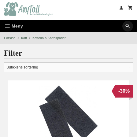
Gå
til
innholdet
Meny
Forside
Katt
Kattedo & Kattespader
Filter
-30%