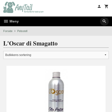
Gå
til
innholdet
Meny
Forside
Pelsstell
L'Oscar di Smagatto