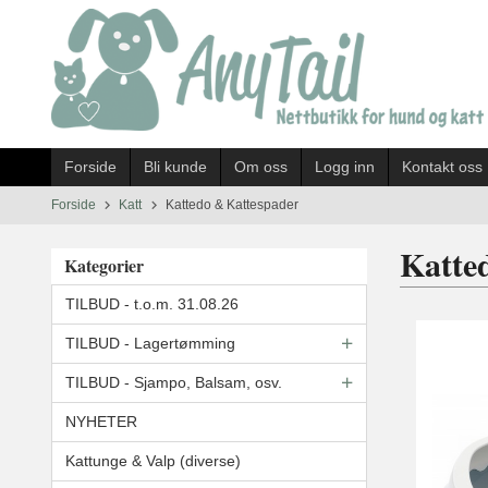
Gå
til
innholdet
Forside
Bli kunde
Om oss
Logg inn
Kontakt oss
Forside
Katt
Kattedo & Kattespader
Katte
Kategorier
TILBUD - t.o.m. 31.08.26
TILBUD - Lagertømming
TILBUD - Sjampo, Balsam, osv.
NYHETER
Kattunge & Valp (diverse)