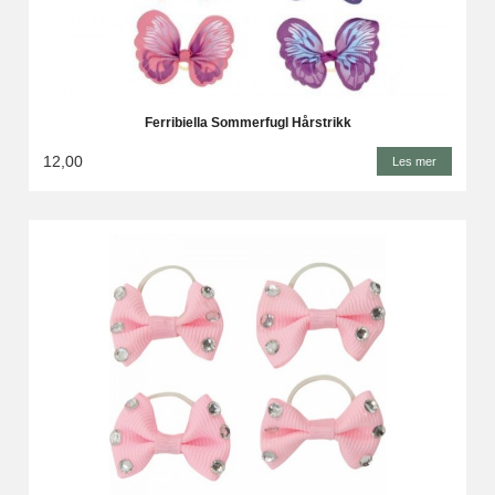
Ferribiella Sommerfugl Hårstrikk
12,00
Les mer