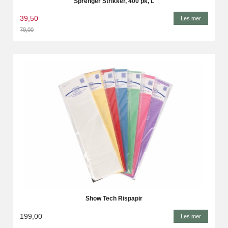
Sprenger Strikker, 400 pk, L
39,50
Les mer
79,00
Rabatt
Show Tech Rispapir
199,00
Les mer