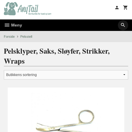
Gå
til
innholdet
Meny
Forside
Pelsstell
Pelsklyper, Saks, Sløyfer, Strikker,
Wraps