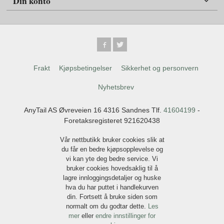
Din konto
Frakt
Kjøpsbetingelser
Sikkerhet og personvern
Nyhetsbrev
AnyTail AS Øvreveien 16 4316 Sandnes Tlf.
41604199
-
Foretaksregisteret 921620438
Vår nettbutikk bruker cookies slik at
du får en bedre kjøpsopplevelse og
vi kan yte deg bedre service. Vi
bruker cookies hovedsaklig til å
lagre innloggingsdetaljer og huske
hva du har puttet i handlekurven
din. Fortsett å bruke siden som
normalt om du godtar dette.
Les
mer
eller
endre innstillinger for