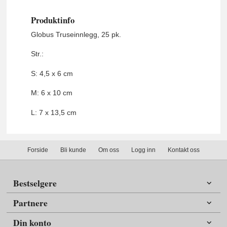
Produktinfo
Globus Truseinnlegg, 25 pk.
Str.:
S: 4,5 x 6 cm
M:
6 x 10 cm
L:
7 x 13,5 cm
Forside
Bli kunde
Om oss
Logg inn
Kontakt oss
Bestselgere
Partnere
Din konto