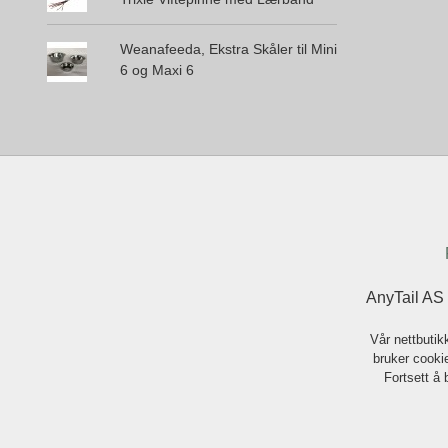
Weanafeeda, Ekstra Skåler til Mini
6 og Maxi 6
AnyTail AS
Vår nettbutik
bruker cookie
Fortsett å