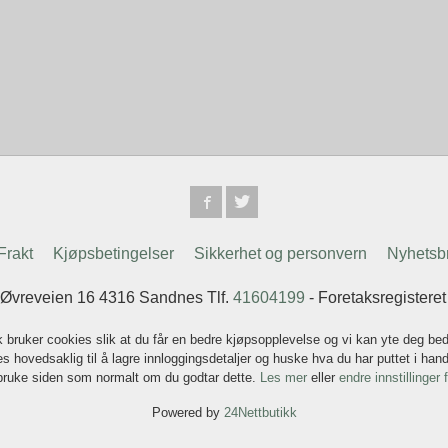
Frakt
Kjøpsbetingelser
Sikkerhet og personvern
Nyhetsb
 Øvreveien 16 4316 Sandnes Tlf.
41604199
- Foretaksregistere
k bruker cookies slik at du får en bedre kjøpsopplevelse og vi kan yte deg bed
s hovedsaklig til å lagre innloggingsdetaljer og huske hva du har puttet i han
 bruke siden som normalt om du godtar dette.
Les mer
eller
endre innstillinger 
Powered by
24Nettbutikk