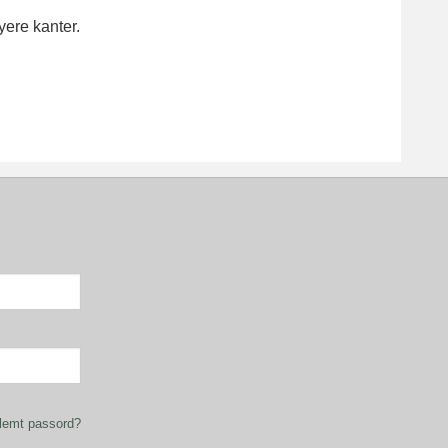
yere kanter.
lemt passord?