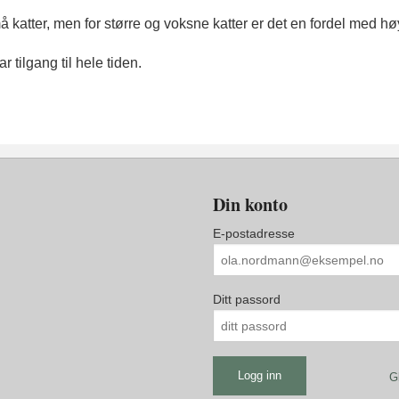
å katter, men for større og voksne katter er det en fordel med hø
 tilgang til hele tiden.
Din konto
E-postadresse
Ditt passord
G