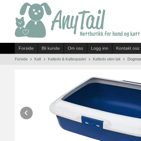
Gå
til
innholdet
Forside
Bli kunde
Om oss
Logg inn
Kontakt oss
Forside
Katt
Kattedo & Kattespader
Kattedo uten tak
Dogman 
Prev