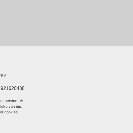
rev
t 921620438
re service. Vi
dlekurven din.
for cookies.