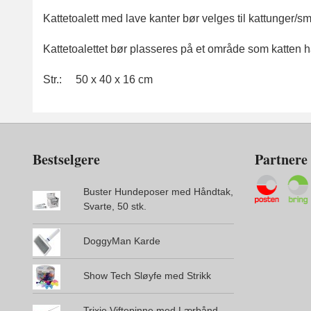
Kattetoalett med lave kanter bør velges til kattunger/sm
Kattetoalettet bør plasseres på et område som katten har
Str.: 50 x 40 x 16 cm
Bestselgere
Partnere
Buster Hundeposer med Håndtak,
Svarte, 50 stk.
DoggyMan Karde
Show Tech Sløyfe med Strikk
Trixie Viftepinne med Lærbånd