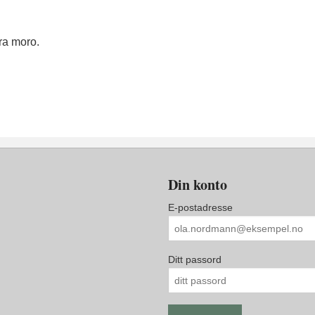
ra moro.
Din konto
E-postadresse
Ditt passord