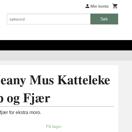
Min konto
Søk
eany Mus Katteleke
p og Fjær
jær for ekstra moro.
På lager