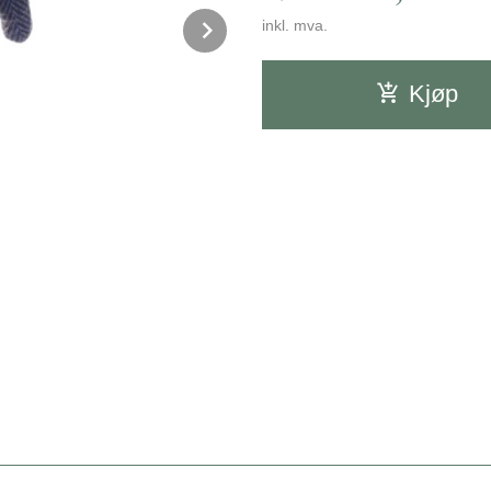
Next
inkl. mva.
Kjøp