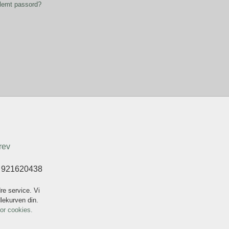
lemt passord?
rev
t 921620438
re service. Vi
dlekurven din.
for cookies.