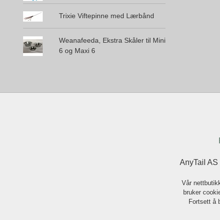
Trixie Viftepinne med Lærbånd
Weanafeeda, Ekstra Skåler til Mini
6 og Maxi 6
AnyTail AS
Vår nettbutik
bruker cookie
Fortsett å