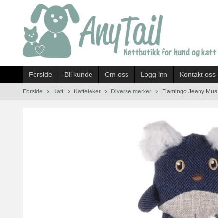
Gå
til
innholdet
Forside
Bli kunde
Om oss
Logg inn
Kontakt oss
Forside
Katt
Katteleker
Diverse merker
Flamingo Jeany Mus 