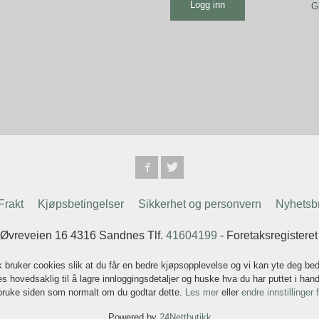
G
Frakt
Kjøpsbetingelser
Sikkerhet og personvern
Nyhetsb
 Øvreveien 16 4316 Sandnes Tlf.
41604199
- Foretaksregistere
k bruker cookies slik at du får en bedre kjøpsopplevelse og vi kan yte deg bed
s hovedsaklig til å lagre innloggingsdetaljer og huske hva du har puttet i han
 bruke siden som normalt om du godtar dette.
Les mer
eller
endre innstillinger 
Powered by
24Nettbutikk