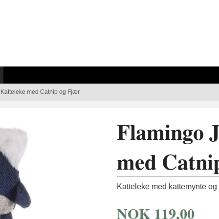
Katteleke med Catnip og Fjær
Flamingo J
med Catni
Katteleke med kattemynte og f
NOK
119,00