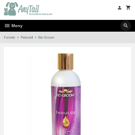
Gå
til
innholdet
Meny
Forside
Pelsstell
Bio-Groom