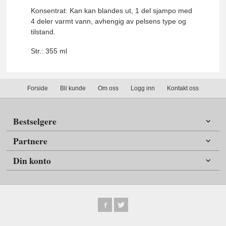
Konsentrat: Kan kan blandes ut, 1 del sjampo med
4 deler varmt vann, avhengig av pelsens type og
tilstand.
Str.: 355 ml
Forside
Bli kunde
Om oss
Logg inn
Kontakt oss
Bestselgere
Partnere
Din konto