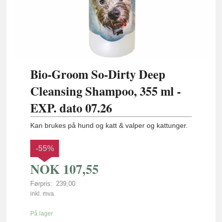
Bio-Groom So-Dirty Deep
Cleansing Shampoo, 355 ml -
EXP. dato 07.26
Kan brukes på hund og katt & valper og kattunger.
-55%
NOK
107,55
Førpris:
239,00
Rabatt
inkl. mva.
På lager