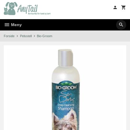
Gå
til
innholdet
Meny
Forside
Pelsstell
Bio-Groom