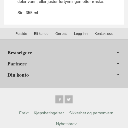
deler vann, eller juster fortynningen etter ønske.
Str.: 355 ml
Forside
Bli kunde
Om oss
Logg inn
Kontakt oss
Bestselgere
Partnere
Din konto
Frakt
Kjøpsbetingelser
Sikkerhet og personvern
Nyhetsbrev