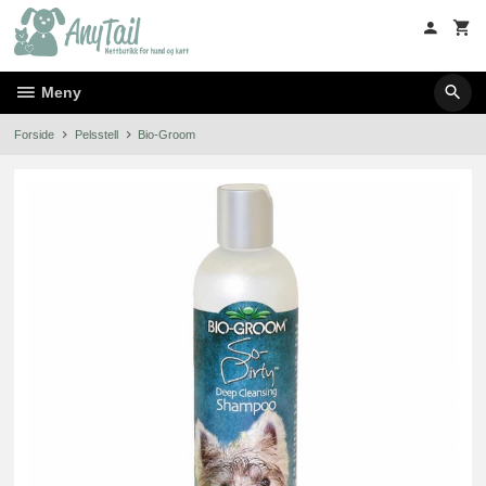
Gå
til
innholdet
Meny
Forside
Pelsstell
Bio-Groom