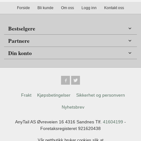
Forside
Bli kunde
Om oss
Logg inn
Kontakt oss
Bestselgere
Partnere
Din konto
Frakt
Kjøpsbetingelser
Sikkerhet og personvern
Nyhetsbrev
AnyTail AS Øvreveien 16 4316 Sandnes Tlf.
41604199
-
Foretaksregisteret 921620438
Vår nettbutikk bruker cookies slik at