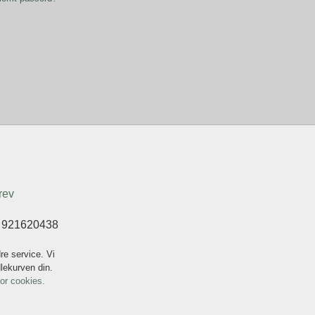
rev
t 921620438
re service. Vi
dlekurven din.
for cookies.