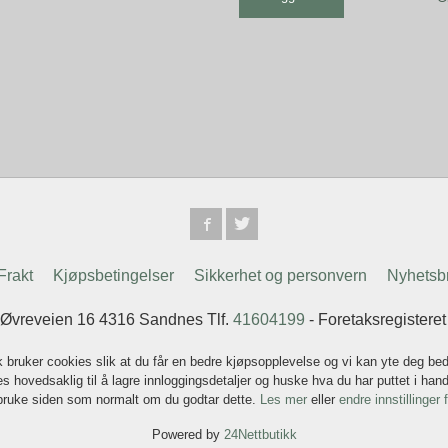
Frakt
Kjøpsbetingelser
Sikkerhet og personvern
Nyhetsb
 Øvreveien 16 4316 Sandnes Tlf.
41604199
- Foretaksregistere
k bruker cookies slik at du får en bedre kjøpsopplevelse og vi kan yte deg bed
s hovedsaklig til å lagre innloggingsdetaljer og huske hva du har puttet i han
 bruke siden som normalt om du godtar dette.
Les mer
eller
endre innstillinger 
Powered by
24Nettbutikk