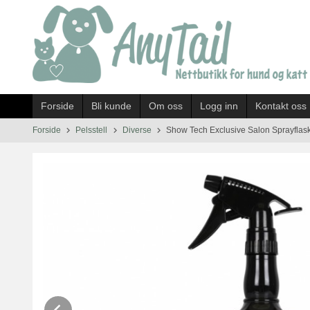
Gå
til
innholdet
Forside
Bli kunde
Om oss
Logg inn
Kontakt oss
Forside
Pelsstell
Diverse
Show Tech Exclusive Salon Sprayflas
Prev