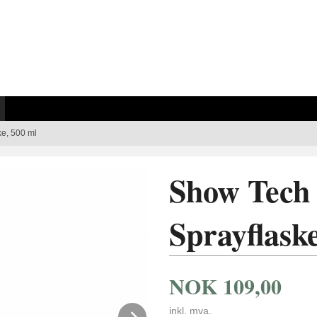
ke, 500 ml
Show Tech 
Sprayflask
NOK
109,00
inkl. mva.
Next