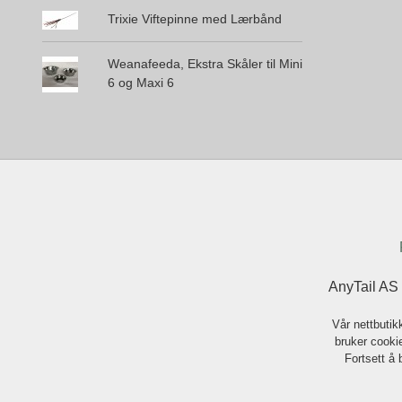
Trixie Viftepinne med Lærbånd
Weanafeeda, Ekstra Skåler til Mini
6 og Maxi 6
AnyTail AS
Vår nettbutik
bruker cookie
Fortsett å