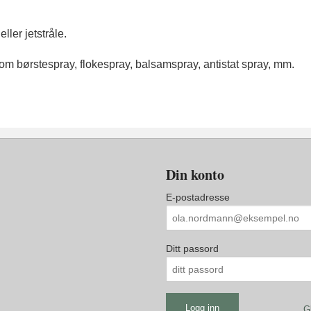
ller jetstråle.
som børstespray, flokespray, balsamspray, antistat spray, mm.
Din konto
E-postadresse
Ditt passord
G