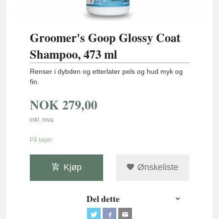
Groomer's Goop Glossy Coat
Shampoo, 473 ml
Renser i dybden og etterlater pels og hud myk og
fin.
NOK
279,00
inkl. mva.
På lager
Kjøp
Ønskeliste
Del dette