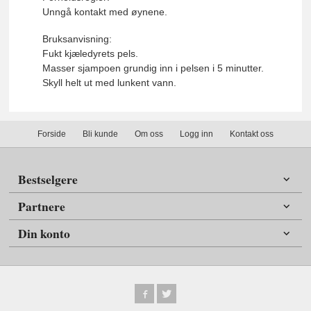
Unngå kontakt med øynene.
Bruksanvisning:
Fukt kjæledyrets pels.
Masser sjampoen grundig inn i pelsen i 5 minutter.
Skyll helt ut med lunkent vann.
Forside
Bli kunde
Om oss
Logg inn
Kontakt oss
Bestselgere
Partnere
Din konto