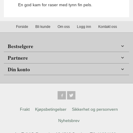
En god kam for raser med tynn fin pels.
Forside
Bli kunde
Om oss
Logg inn
Kontakt oss
Bestselgere
Partnere
Din konto
Frakt
Kjøpsbetingelser
Sikkerhet og personvern
Nyhetsbrev