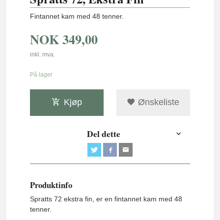
Fintannet kam med 48 tenner.
NOK
349,00
inkl. mva.
På lager
Kjøp
Ønskeliste
Del dette
Produktinfo
Spratts 72 ekstra fin, er en f
intannet kam med 48
tenner.