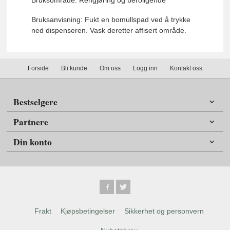
Bruksanvisning: Fukt en bomullspad ved å trykke
ned dispenseren. Vask deretter affisert område.
Forside
Bli kunde
Om oss
Logg inn
Kontakt oss
Bestselgere
Partnere
Din konto
Frakt
Kjøpsbetingelser
Sikkerhet og personvern