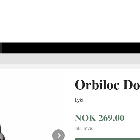
Orbiloc Do
Lykt
NOK
269,00
inkl. mva.
Next