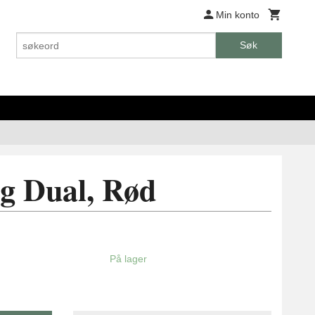
Min konto
Søk
g Dual, Rød
På lager