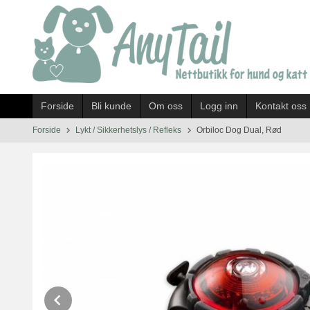
Gå
til
innholdet
Forside
Bli kunde
Om oss
Logg inn
Kontakt oss
Forside
Lykt / Sikkerhetslys / Refleks
Orbiloc Dog Dual, Rød
Prev