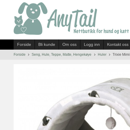
Gå
til
innholdet
Forside
Bli kunde
Om oss
Logg inn
Kontakt oss
Forside
Seng, Hule, Teppe, Matte, Hengekøye
Huler
Trixie Mimi