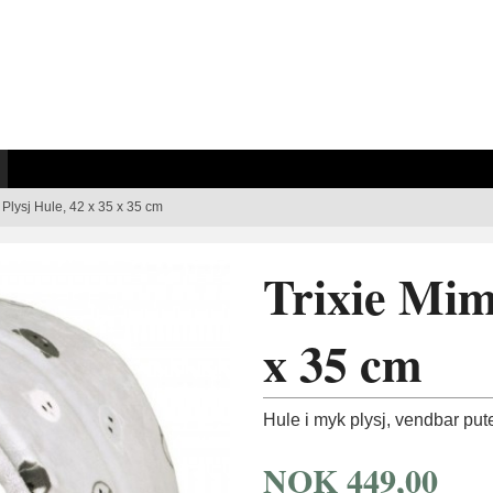
 Plysj Hule, 42 x 35 x 35 cm
Trixie Mimi
x 35 cm
Hule i myk plysj, vendbar pute
NOK
449,00