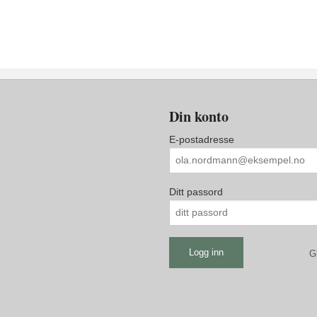
Din konto
E-postadresse
Ditt passord
G