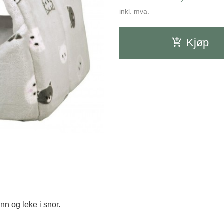
inkl. mva.
Kjøp
nn og leke i snor.