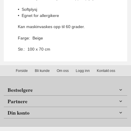
• Softplysj
• Egnet for allergikere
Kan maskinvaskes opp til 60 grader.
Farge: Beige
Str.: 100 x 70 cm
Forside
Bli kunde
Om oss
Logg inn
Kontakt oss
Bestselgere
Partnere
Din konto