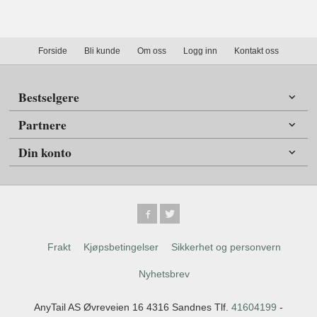
Forside
Bli kunde
Om oss
Logg inn
Kontakt oss
Bestselgere
Partnere
Din konto
Frakt
Kjøpsbetingelser
Sikkerhet og personvern
Nyhetsbrev
AnyTail AS Øvreveien 16 4316 Sandnes Tlf.
41604199
-