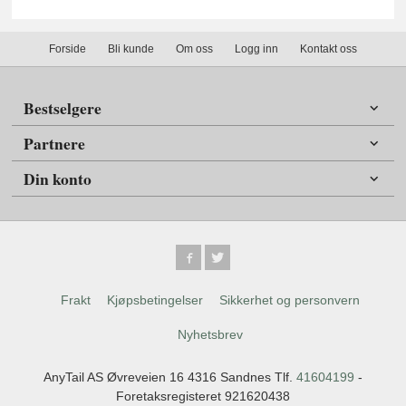
Forside
Bli kunde
Om oss
Logg inn
Kontakt oss
Bestselgere
Partnere
Din konto
Frakt
Kjøpsbetingelser
Sikkerhet og personvern
Nyhetsbrev
AnyTail AS Øvreveien 16 4316 Sandnes Tlf.
41604199
-
Foretaksregisteret 921620438