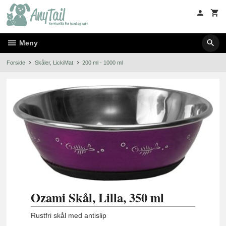
Gå
til
innholdet
Meny
Forside
Skåler, LickiMat
200 ml - 1000 ml
Ozami Skål, Lilla, 350 ml
Rustfri skål med antislip