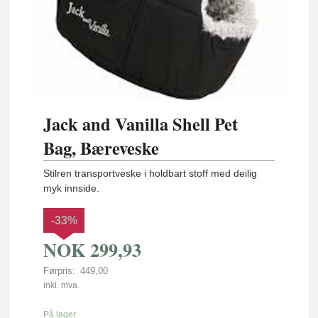
Jack and Vanilla Shell Pet
Bag, Bæreveske
Stilren transportveske i holdbart stoff med deilig
myk innside.
-33%
NOK
299,93
Førpris:
449,00
Rabatt
inkl. mva.
På lager