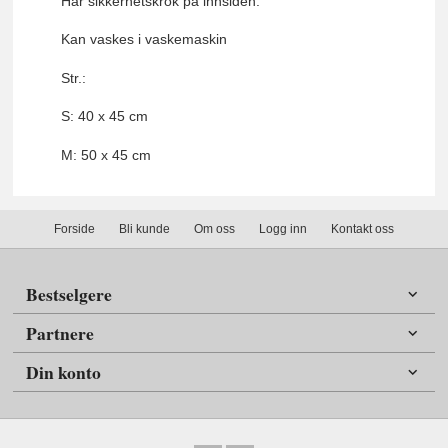
Har sikkerhetskrok på innsiden.
Kan vaskes i vaskemaskin
Str.:
S: 40 x 45 cm
M: 50 x 45 cm
Forside
Bli kunde
Om oss
Logg inn
Kontakt oss
Bestselgere
Partnere
Din konto