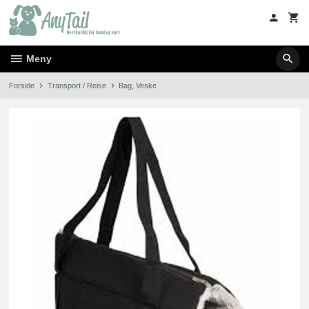
Gå
til
innholdet
Meny
Forside
Transport / Reise
Bag, Veske