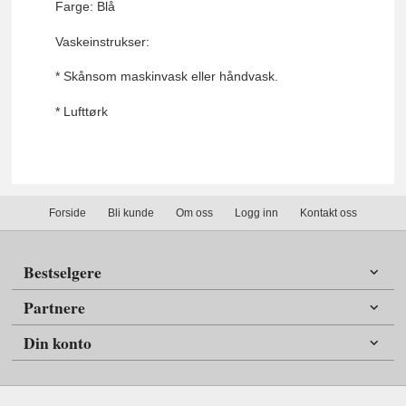
Farge: Blå
Vaskeinstrukser:
* Skånsom maskinvask eller håndvask.
* Lufttørk
Forside
Bli kunde
Om oss
Logg inn
Kontakt oss
Bestselgere
Partnere
Din konto