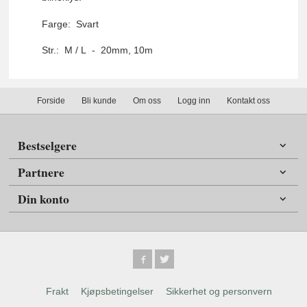
Farge: Svart
Str.: M / L - 20mm, 10m
Forside
Bli kunde
Om oss
Logg inn
Kontakt oss
Bestselgere
Partnere
Din konto
Frakt
Kjøpsbetingelser
Sikkerhet og personvern