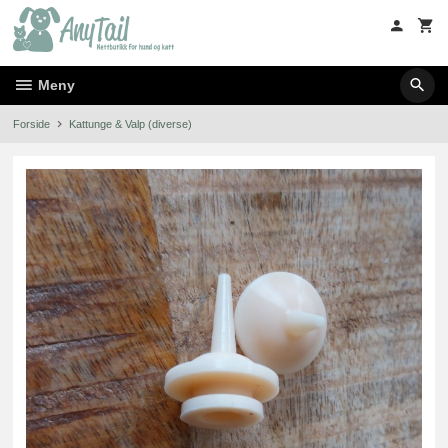
Gå
til
innholdet
Meny
Forside
Kattunge & Valp (diverse)