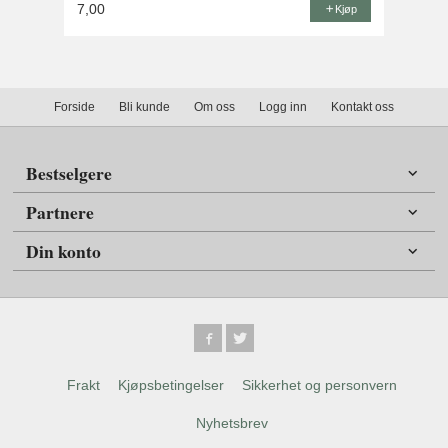
7,00
Kjøp
Forside
Bli kunde
Om oss
Logg inn
Kontakt oss
Bestselgere
Partnere
Din konto
Frakt
Kjøpsbetingelser
Sikkerhet og personvern
Nyhetsbrev